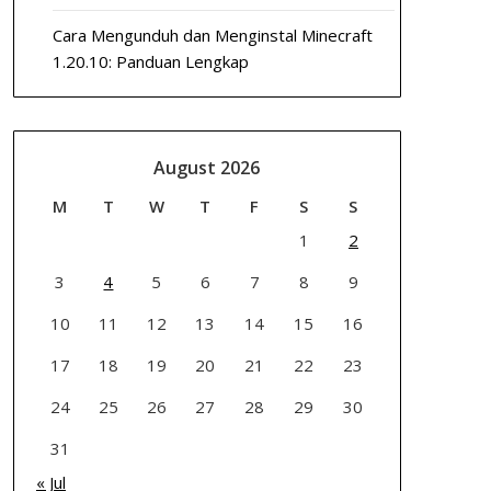
Cara Mengunduh dan Menginstal Minecraft
1.20.10: Panduan Lengkap
August 2026
M
T
W
T
F
S
S
1
2
3
4
5
6
7
8
9
10
11
12
13
14
15
16
17
18
19
20
21
22
23
24
25
26
27
28
29
30
31
« Jul