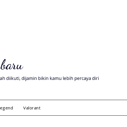
rbaru
diikuti, dijamin bikin kamu lebih percaya diri
Legend
Valorant