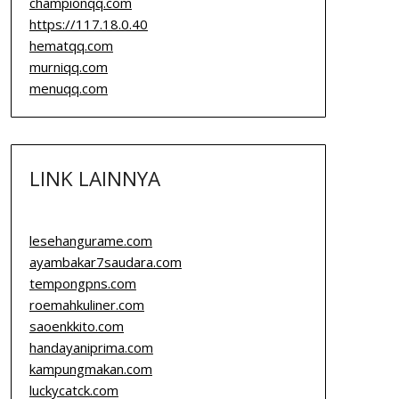
championqq.com
https://117.18.0.40
hematqq.com
murniqq.com
menuqq.com
LINK LAINNYA
lesehangurame.com
ayambakar7saudara.com
tempongpns.com
roemahkuliner.com
saoenkkito.com
handayaniprima.com
kampungmakan.com
luckycatck.com