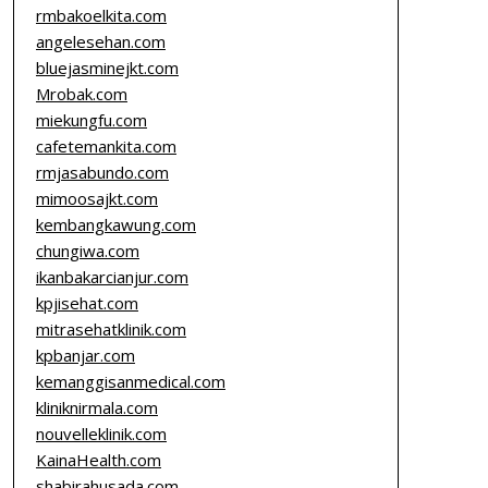
rmbakoelkita.com
angelesehan.com
bluejasminejkt.com
Mrobak.com
miekungfu.com
cafetemankita.com
rmjasabundo.com
mimoosajkt.com
kembangkawung.com
chungiwa.com
ikanbakarcianjur.com
kpjisehat.com
mitrasehatklinik.com
kpbanjar.com
kemanggisanmedical.com
kliniknirmala.com
nouvelleklinik.com
KainaHealth.com
shabirahusada.com