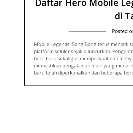
Daftar Hero Mobile Le
di T
Posted 
Mobile Legends: Bang Bang terus menjadi s
platform seluler sejak diluncurkan. Penge
hero baru sekaligus memperkuat dan meny
memastikan pengalaman main yang menarik d
baru telah diperkenalkan dan beberapa he