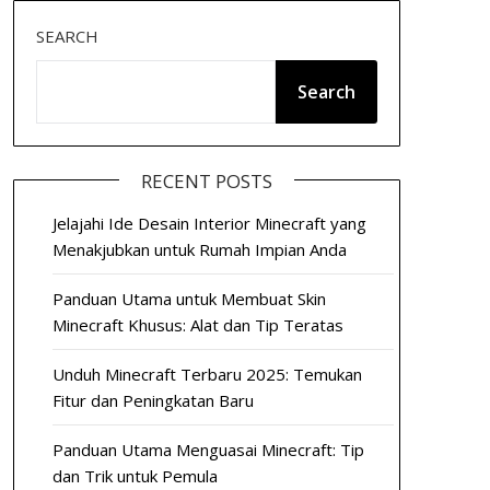
SEARCH
Search
RECENT POSTS
Jelajahi Ide Desain Interior Minecraft yang
Menakjubkan untuk Rumah Impian Anda
Panduan Utama untuk Membuat Skin
Minecraft Khusus: Alat dan Tip Teratas
Unduh Minecraft Terbaru 2025: Temukan
Fitur dan Peningkatan Baru
Panduan Utama Menguasai Minecraft: Tip
dan Trik untuk Pemula