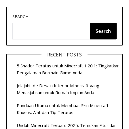
SEARCH
Search
RECENT POSTS
5 Shader Teratas untuk Minecraft 1.20.1: Tingkatkan
Pengalaman Bermain Game Anda
Jelajahi Ide Desain Interior Minecraft yang
Menakjubkan untuk Rumah Impian Anda
Panduan Utama untuk Membuat Skin Minecraft
Khusus: Alat dan Tip Teratas
Unduh Minecraft Terbaru 2025: Temukan Fitur dan