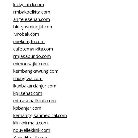
luckycatck.com
rmbakoelkita.com
angelesehan.com
bluejasminejkt.com
Mrobak.com
miekungfu.com
cafetemankita.com
rmjasabundo.com
mimoosajkt.com
kembangkawung.com
chungiwa.com
ikanbakarcianjur.com
kpjisehat.com
mitrasehatklinik.com
kpbanjar.com
kemanggisanmedical.com
kliniknirmala.com
nouvelleklinik.com
KainaHealth.com