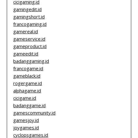
cicigaming.id
gamingedit.id
gamingshort.id
francogaming.id
gamereal.id
gameservice.id
gameproduct.id
gameedit.id
badanggaming.id
francogame.id
gameblack.id
rogergame.id
alphagame.id
cicigame.id
badanggame.id
gamescommunity.id
gamesjoy.id
joygames.id
cyclopsgames.id