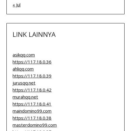
« Jul
LINK LAINNYA
asikqq.com
https://117.18.0.36
ahliqq.com
https://117.18.0.39
jurusqq.net
https://117.18.0.42
murahqq.net
https://117.18.0.41
maindomino99.com
https://117.18.0.38
masterdomino99.com