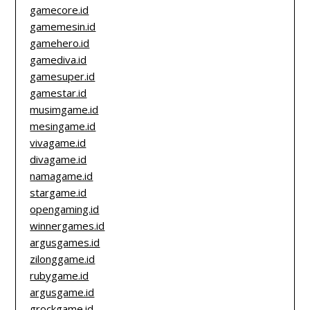
gamecore.id
gamemesin.id
gamehero.id
gamediva.id
gamesuper.id
gamestar.id
musimgame.id
mesingame.id
vivagame.id
divagame.id
namagame.id
stargame.id
opengaming.id
winnergames.id
argusgames.id
zilonggame.id
rubygame.id
argusgame.id
grockgame.id