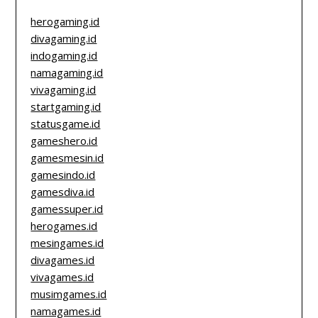
herogaming.id
divagaming.id
indogaming.id
namagaming.id
vivagaming.id
startgaming.id
statusgame.id
gameshero.id
gamesmesin.id
gamesindo.id
gamesdiva.id
gamessuper.id
herogames.id
mesingames.id
divagames.id
vivagames.id
musimgames.id
namagames.id