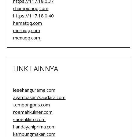
https://117.18.0.37
championqq.com
https://117.18.0.40
hematqq.com
murniqq.com
menuqq.com
LINK LAINNYA
lesehangurame.com
ayambakar7saudara.com
tempongpns.com
roemahkuliner.com
saoenkkito.com
handayaniprima.com
kampungmakan.com