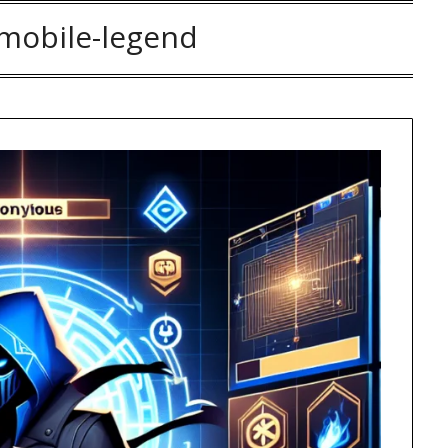
mobile-legend