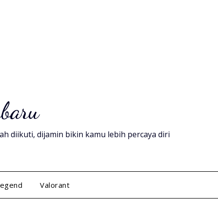
rbaru
diikuti, dijamin bikin kamu lebih percaya diri
Legend
Valorant