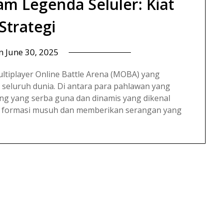
m Legenda Seluler: Kiat
Strategi
on
June 30, 2025
tiplayer Online Battle Arena (MOBA) yang
 seluruh dunia. Di antara para pahlawan yang
ng yang serba guna dan dinamis yang dikenal
formasi musuh dan memberikan serangan yang