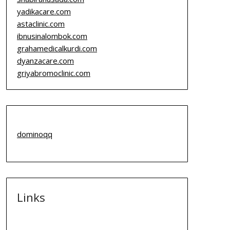
yadikacare.com
astaclinic.com
ibnusinalombok.com
grahamedicalkurdi.com
dyanzacare.com
griyabromoclinic.com
dominoqq
Links