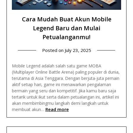
Cara Mudah Buat Akun Mobile
Legend Baru dan Mulai
Petualanganmu!
Posted on
July 23, 2025
Mobile Legend adalah salah satu game MOBA
(Multiplayer Online Battle Arena) paling populer di dunia,
terutama di Asia Tenggara. Dengan berjuta-juta pemain
aktif setiap hari, game ini menawarkan pengalaman
bermain yang seru dan kompetitif. Jika kamu baru saja
tertarik untuk ikut serta dalam petualangan ini, artikel ini
akan membimbingmu langkah demi langkah untuk
Read more
membuat akun…