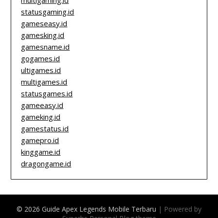
multigaming.id
statusgaming.id
gameseasy.id
gamesking.id
gamesname.id
gogames.id
ultigames.id
multigames.id
statusgames.id
gameeasy.id
gameking.id
gamestatus.id
gamepro.id
kinggame.id
dragongame.id
© 2026 Guide Apex Legends Mobile Terbaru
| Powered by