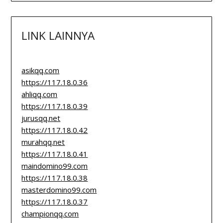
LINK LAINNYA
asikqq.com
https://117.18.0.36
ahliqq.com
https://117.18.0.39
jurusqq.net
https://117.18.0.42
murahqq.net
https://117.18.0.41
maindomino99.com
https://117.18.0.38
masterdomino99.com
https://117.18.0.37
championqq.com