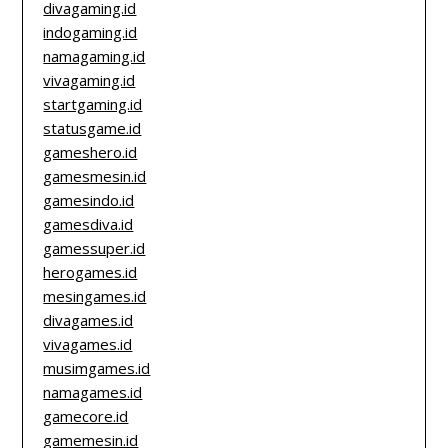
divagaming.id
indogaming.id
namagaming.id
vivagaming.id
startgaming.id
statusgame.id
gameshero.id
gamesmesin.id
gamesindo.id
gamesdiva.id
gamessuper.id
herogames.id
mesingames.id
divagames.id
vivagames.id
musimgames.id
namagames.id
gamecore.id
gamemesin.id