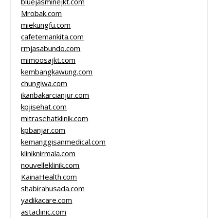
bluejasminejkt.com
Mrobak.com
miekungfu.com
cafetemankita.com
rmjasabundo.com
mimoosajkt.com
kembangkawung.com
chungiwa.com
ikanbakarcianjur.com
kpjisehat.com
mitrasehatklinik.com
kpbanjar.com
kemanggisanmedical.com
kliniknirmala.com
nouvelleklinik.com
KainaHealth.com
shabirahusada.com
yadikacare.com
astaclinic.com