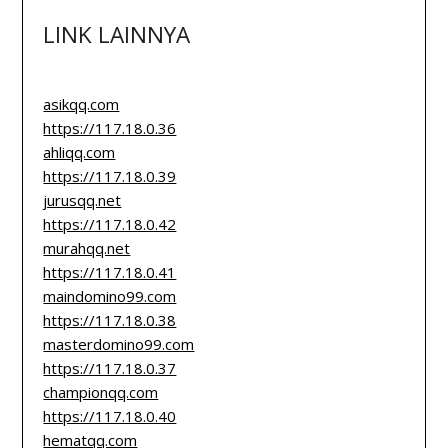
LINK LAINNYA
asikqq.com
https://117.18.0.36
ahliqq.com
https://117.18.0.39
jurusqq.net
https://117.18.0.42
murahqq.net
https://117.18.0.41
maindomino99.com
https://117.18.0.38
masterdomino99.com
https://117.18.0.37
championqq.com
https://117.18.0.40
hematqq.com