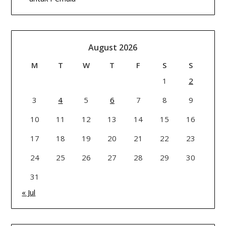
August 2026
M
T
W
T
F
S
S
1
2
3
4
5
6
7
8
9
10
11
12
13
14
15
16
17
18
19
20
21
22
23
24
25
26
27
28
29
30
31
« Jul