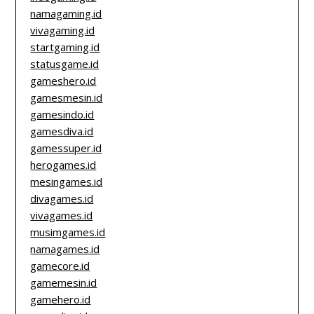
namagaming.id
vivagaming.id
startgaming.id
statusgame.id
gameshero.id
gamesmesin.id
gamesindo.id
gamesdiva.id
gamessuper.id
herogames.id
mesingames.id
divagames.id
vivagames.id
musimgames.id
namagames.id
gamecore.id
gamemesin.id
gamehero.id