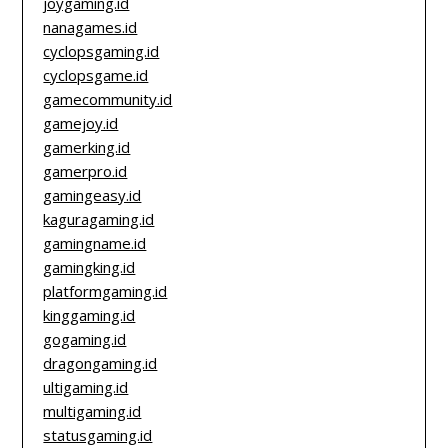
joygaming.id
nanagames.id
cyclopsgaming.id
cyclopsgame.id
gamecommunity.id
gamejoy.id
gamerking.id
gamerpro.id
gamingeasy.id
kaguragaming.id
gamingname.id
gamingking.id
platformgaming.id
kinggaming.id
gogaming.id
dragongaming.id
ultigaming.id
multigaming.id
statusgaming.id