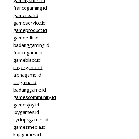
gamingshort.id
francogaming.id
gamereal.id
gameservice.id
gameproduct.id
gameedit.id
badanggaming.id
francogame.id
gameblack.id
rogergame.id
alphagame.id
cicigame.id
badanggame.id
gamescommunity.id
gamesjoy.id
joygames.id
cyclopsgames.id
gamesmedia.id
kajagames.id