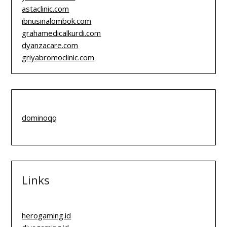
astaclinic.com
ibnusinalombok.com
grahamedicalkurdi.com
dyanzacare.com
griyabromoclinic.com
dominoqq
Links
herogaming.id