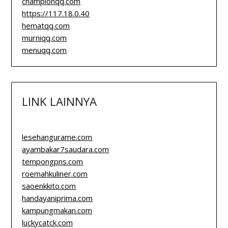
championqq.com
https://117.18.0.40
hematqq.com
murniqq.com
menuqq.com
LINK LAINNYA
lesehangurame.com
ayambakar7saudara.com
tempongpns.com
roemahkuliner.com
saoenkkito.com
handayaniprima.com
kampungmakan.com
luckycatck.com