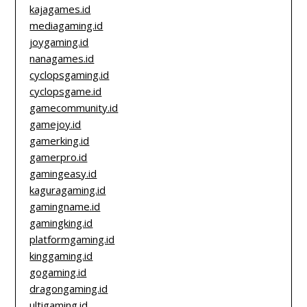
kajagames.id
mediagaming.id
joygaming.id
nanagames.id
cyclopsgaming.id
cyclopsgame.id
gamecommunity.id
gamejoy.id
gamerking.id
gamerpro.id
gamingeasy.id
kaguragaming.id
gamingname.id
gamingking.id
platformgaming.id
kinggaming.id
gogaming.id
dragongaming.id
ultigaming.id