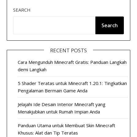
SEARCH
Search
RECENT POSTS
Cara Mengunduh Minecraft Gratis: Panduan Langkah
demi Langkah
5 Shader Teratas untuk Minecraft 1.20.1: Tingkatkan
Pengalaman Bermain Game Anda
Jelajahi Ide Desain Interior Minecraft yang
Menakjubkan untuk Rumah Impian Anda
Panduan Utama untuk Membuat Skin Minecraft
Khusus: Alat dan Tip Teratas