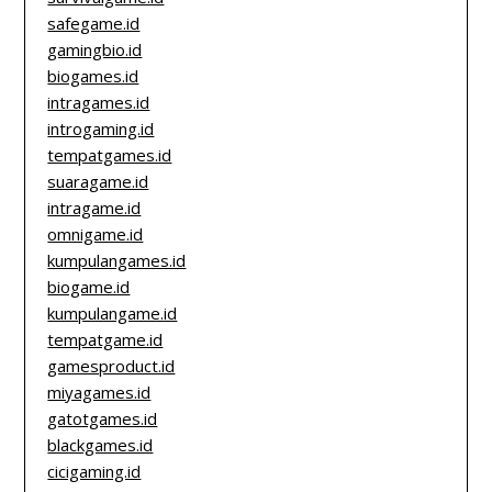
safegame.id
gamingbio.id
biogames.id
intragames.id
introgaming.id
tempatgames.id
suaragame.id
intragame.id
omnigame.id
kumpulangames.id
biogame.id
kumpulangame.id
tempatgame.id
gamesproduct.id
miyagames.id
gatotgames.id
blackgames.id
cicigaming.id